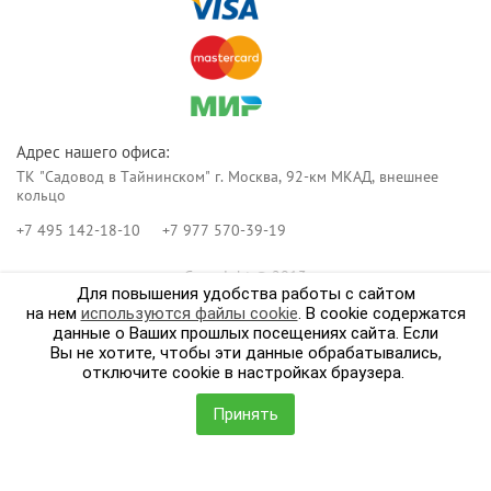
Адрес нашего офиса:
ТК "Садовод в Тайнинском" г. Москва, 92-км МКАД, внешнее
кольцо
+7 495 142-18-10
+7 977 570-39-19
Copyright © 2013
Для повышения удобства работы с сайтом
Реклама в интернет.
Создание сайта
Мегагрупп
на нем
используются файлы cookie
. В cookie содержатся
данные о Ваших прошлых посещениях сайта. Если
Вы не хотите, чтобы эти данные обрабатывались,
отключите cookie в настройках браузера.
Принять