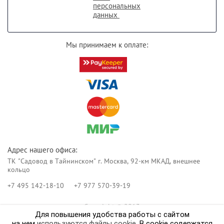
персональных
данных
Мы принимаем к оплате:
Адрес нашего офиса:
ТК "Садовод в Тайнинском" г. Москва, 92-км МКАД, внешнее
кольцо
+7 495 142-18-10
+7 977 570-39-19
Copyright © 2013
Для повышения удобства работы с сайтом
Реклама в интернет.
Создание сайта
Мегагрупп
на нем
используются файлы cookie
. В cookie содержатся