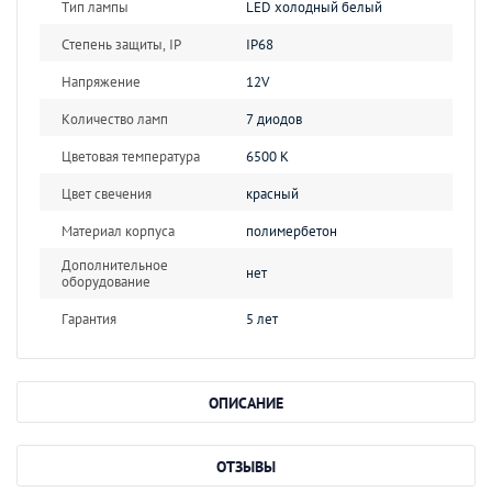
Тип лампы
LED холодный белый
Степень защиты, IP
IP68
Напряжение
12V
Количество ламп
7 диодов
Цветовая температура
6500 К
Цвет свечения
красный
Материал корпуса
полимербетон
Дополнительное
нет
оборудование
Гарантия
5 лет
ОПИСАНИЕ
ОТЗЫВЫ