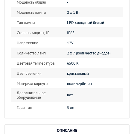
Мощность общая
-
Мощность лампы
2 х 1 Вт
Тип лампы
LED холодный белый
Степень защиты, IP
IP68
Напряжение
12V
Количество ламп
2 х 7 (количество диодов)
Цветовая температура
6500 К
Цвет свечения
кристальный
Материал корпуса
полимербетон
Дополнительное
нет
оборудование
Гарантия
5 лет
ОПИСАНИЕ